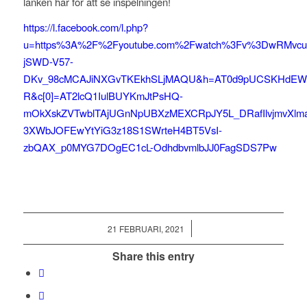
länken här för att se inspelningen!
https://l.facebook.com/l.php?
u=https%3A%2F%2Fyoutube.com%2Fwatch%3Fv%3DwRMvcud
jSWD-V57-
DKv_98cMCAJiNXGvTKEkhSLjMAQU&h=AT0d9pUCSKHdEWhpi
R&c[0]=AT2lcQ1IulBUYKmJtPsHQ-
mOkXskZVTwblTAjUGnNpUBXzMEXCRpJY5L_DRafIlvjmvXl
3XWbJOFEwYtYiG3z18S1SWrteH4BT5VsI-
zbQAX_p0MYG7DOgEC1cL-OdhdbvmlbJJ0FagSDS7Pw
/
21 FEBRUARI, 2021
Share this entry