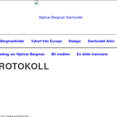
i Bergmanbilder
Vykort från Europa
Stadgar
Samfundet Arkiv
redrag om Hjalmar Bergman
Bli medlem
En döds memoarer
ROTOKOLL
längt verksamhetsår)