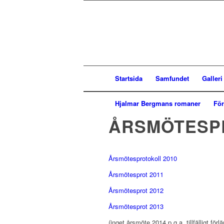
Startsida
Samfundet
Galler
Hjalmar Bergmans romaner
Fö
ÅRSMÖTESP
Årsmötesprotokoll 2010
Årsmötesprot 2011
Årsmötesprot 2012
Årsmötesprot 2013
(inget årsmöte 2014 p.g.a. tillfälligt för